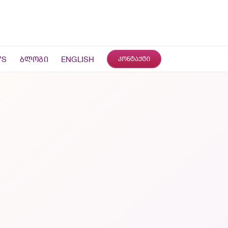
’S
ᲑᲚᲝᲒᲘ
ENGLISH
ᲙᲝᲜᲢᲐᲥᲢᲘ