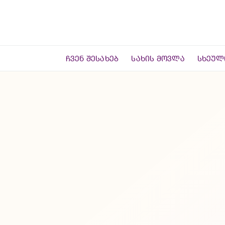
Skip
to
content
ᲩᲕᲔᲜ ᲨᲔᲡᲐᲮᲔᲑ
ᲡᲐᲮᲘᲡ ᲛᲝᲕᲚᲐ
ᲡᲮᲔᲣᲚ