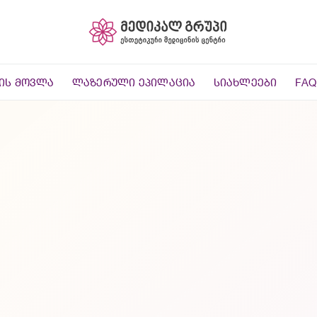
ᲘᲡ ᲛᲝᲕᲚᲐ
ᲚᲐᲖᲔᲠᲣᲚᲘ ᲔᲞᲘᲚᲐᲪᲘᲐ
ᲡᲘᲐᲮᲚᲔᲔᲑᲘ
FAQ