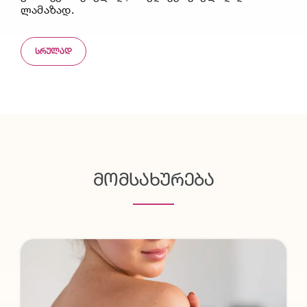
ლამაზად.
ᲡᲠᲣᲚᲐᲓ
ᲛᲝᲛᲡᲐᲮᲣᲠᲔᲑᲐ