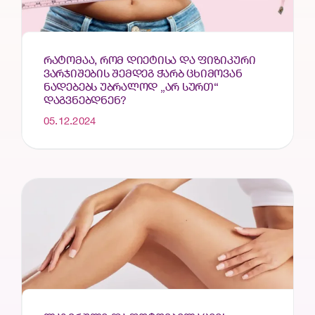
ᲠᲐᲢᲝᲛᲐᲐ, ᲠᲝᲛ ᲓᲘᲔᲢᲘᲡᲐ ᲓᲐ ᲤᲘᲖᲘᲙᲣᲠᲘ
ᲕᲐᲠᲯᲘᲨᲔᲑᲘᲡ ᲨᲔᲛᲓᲔᲒ ᲭᲐᲠᲑ ᲪᲮᲘᲛᲝᲕᲐᲜ
ᲜᲐᲓᲔᲑᲔᲑᲡ ᲣᲑᲠᲐᲚᲝᲓ „ᲐᲠ ᲡᲣᲠᲗ“
ᲓᲐᲒᲕᲜᲔᲑᲓᲜᲔᲜ?
05.12.2024