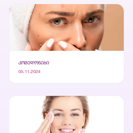
ᲙᲝᲛᲔᲓᲝᲜᲔᲑᲘ
05.11.2024