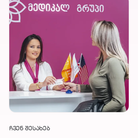
ᲩᲕᲔᲜ ᲨᲔᲡᲐᲮᲔᲑ