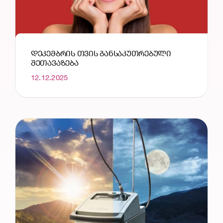
ᲓᲔᲙᲔᲛᲑᲠᲘᲡ ᲗᲕᲘᲡ ᲒᲐᲜᲡᲐᲙᲣᲗᲠᲔᲑᲣᲚᲘ
ᲨᲔᲗᲐᲕᲐᲖᲔᲑᲐ
12.12.2025