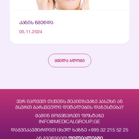
ᲙᲐᲜᲘᲡ ᲬᲛᲔᲜᲓᲐ
05.11.2024
ᲧᲕᲔᲚᲐ ᲑᲚᲝᲒᲘ
ᲕᲔᲠ ᲘᲞᲝᲕᲔᲗ ᲗᲥᲕᲔᲜᲡ ᲨᲔᲙᲘᲗᲮᲕᲐᲖᲔ ᲞᲐᲡᲣᲮᲘ ᲐᲜ
ᲒᲡᲣᲠᲗ ᲒᲐᲠᲙᲕᲔᲣᲚᲘ ᲓᲔᲢᲐᲚᲔᲑᲘᲡ ᲓᲐᲖᲣᲡᲢᲔᲑᲐ?
ᲛᲐᲨᲘᲜ ᲛᲝᲒᲕᲬᲔᲠᲔᲗ ᲤᲝᲡᲢᲐᲖᲔ
INFO@MEDICALGROUP.GE
ᲓᲐᲒᲕᲘᲙᲐᲕᲨᲘᲠᲓᲘᲗ ᲪᲮᲔᲚ ᲮᲐᲖᲖᲔ
+995 32 215 52 25
ᲐᲜ ᲒᲕᲔᲬᲕᲘᲔᲗ
ᲤᲘᲚᲘᲐᲚᲔᲑᲨᲘ