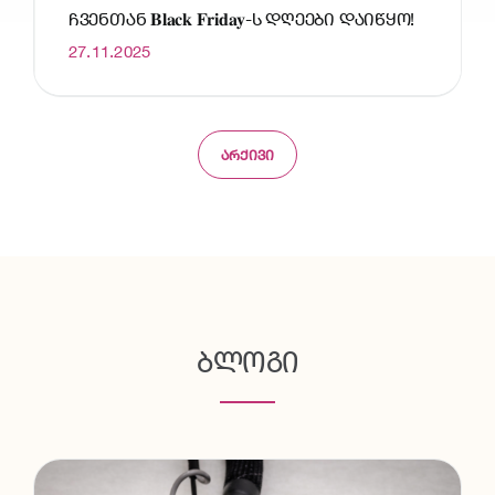
ᲩᲕᲔᲜᲗᲐᲜ 𝐁𝐥𝐚𝐜𝐤 𝐅𝐫𝐢𝐝𝐚𝐲-Ს ᲓᲦᲔᲔᲑᲘ ᲓᲐᲘᲬᲧᲝ!
27.11.2025
ᲐᲠᲥᲘᲕᲘ
ᲑᲚᲝᲒᲘ