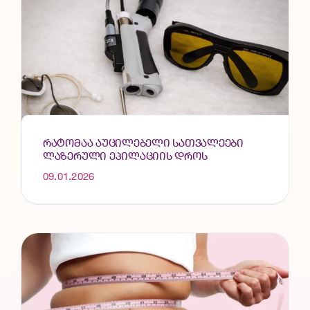
ᲠᲐᲢᲝᲛᲐᲐ ᲐᲣᲪᲘᲚᲔᲑᲔᲚᲘ ᲡᲐᲗᲕᲐᲚᲔᲔᲑᲘ
ᲚᲐᲖᲔᲠᲣᲚᲘ ᲔᲞᲘᲚᲐᲪᲘᲘᲡ ᲓᲠᲝᲡ
09.01.2026