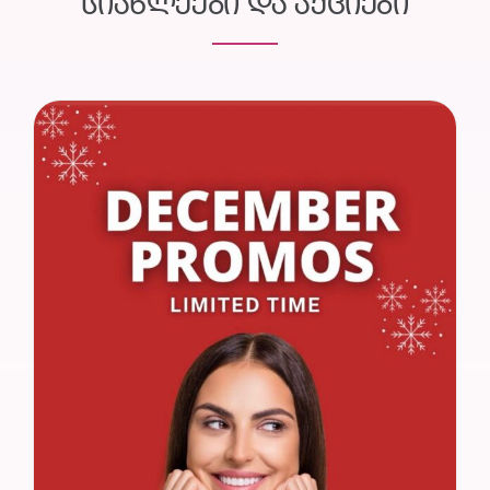
ᲡᲘᲐᲮᲚᲔᲔᲑᲘ ᲓᲐ ᲐᲥᲪᲘᲔᲑᲘ