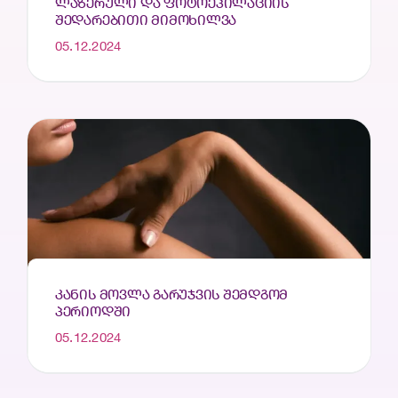
ᲚᲐᲖᲔᲠᲣᲚᲘ ᲓᲐ ᲤᲝᲢᲝᲔᲞᲘᲚᲐᲪᲘᲘᲡ
ᲨᲔᲓᲐᲠᲔᲑᲘᲗᲘ ᲛᲘᲛᲝᲮᲘᲚᲕᲐ
05.12.2024
ᲙᲐᲜᲘᲡ ᲛᲝᲕᲚᲐ ᲒᲐᲠᲣᲯᲕᲘᲡ ᲨᲔᲛᲓᲒᲝᲛ
ᲞᲔᲠᲘᲝᲓᲨᲘ
05.12.2024