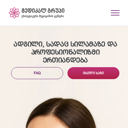
Skip
to
content
ᲐᲓᲒᲘᲚᲘ, ᲡᲐᲓᲐᲪ ᲡᲘᲚᲐᲛᲐᲖᲔ ᲓᲐ
ᲞᲠᲝᲤᲔᲡᲘᲝᲜᲐᲚᲘᲖᲛᲘ
ᲔᲠᲗᲘᲐᲜᲓᲔᲑᲐ
FAQ
ᲪᲮᲔᲚᲘ ᲮᲐᲖᲘ