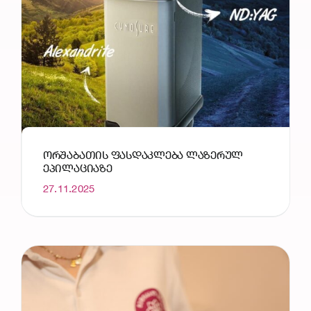
ᲝᲠᲨᲐᲑᲐᲗᲘᲡ ᲤᲐᲡᲓᲐᲙᲚᲔᲑᲐ ᲚᲐᲖᲔᲠᲣᲚ
ᲔᲞᲘᲚᲐᲪᲘᲐᲖᲔ
27.11.2025