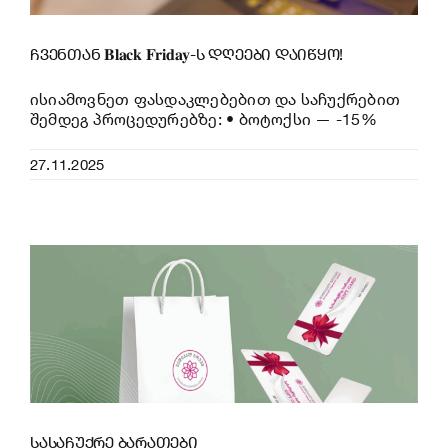
ჩვენთან 𝐁𝐥𝐚𝐜𝐤 𝐅𝐫𝐢𝐝𝐚𝐲-ს დღეები დაიწყო!
ისიამოვნეთ ფასდაკლებებით და საჩუქრებით
შემდეგ პროცედურებზე: • ბოტოქსი — -15%
27.11.2025
სასაჩუქრე ბარათები