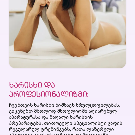
ᲮᲐᲠᲘᲡᲮᲘ ᲓᲐ
ᲞᲠᲝᲤᲔᲡᲘᲝᲜᲐᲚᲘᲖᲛᲘ:
ჩვენთვის ხარისხი ნიშნავს სრულყოფილებას.
ვიყენებთ მხოლოდ მსოფლიოში აღიარებულ
აპარატურასა და მაღალი ხარისხის
პრეპარატებს. თითოეული სპეციალისტი გადის
რეგულარულ ტრენინგებს, რათა ლაზერული
ეპილაცია იყოს უსაფრთხო და შედეგიანი.