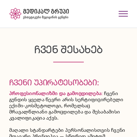
Skip
to
content
ᲩᲕᲔᲜ ᲨᲔᲡᲐᲮᲔᲑ
ᲩᲕᲔᲜᲘ ᲣᲞᲘᲠᲐᲢᲔᲡᲝᲑᲔᲑᲘ:
პროფესიონალიზმი
და
გამოცდილება
:
ჩვენი
გუნდის ყველა წევრი არის სერტიფიცირებული
ექიმი-კოსმეტოლოგი, რომელსაც
მრავალწლიანი გამოცდილება და შესაბამისი
კვალიფიკაცია აქვს.
მაღალი სტანდარტები პერსონალისთვის ჩვენი
მთავარი პრინციპია — სწორედ ამიტომ,