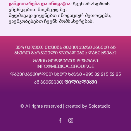
განვითარება
და
ინოვაცია
:
ჩვენ არასდროს
ვჩერდებით მიღწეულზე.
მუდმივად ვიყენებთ ინოვაციურ მეთოდებს,
ვაუმჯობესებთ ჩვენს მომსახურებას.
ᲕᲔᲠ ᲘᲞᲝᲕᲔᲗ ᲗᲥᲕᲔᲜᲡ ᲨᲔᲙᲘᲗᲮᲕᲐᲖᲔ ᲞᲐᲡᲣᲮᲘ ᲐᲜ
ᲒᲡᲣᲠᲗ ᲒᲐᲠᲙᲕᲔᲣᲚᲘ ᲓᲔᲢᲐᲚᲔᲑᲘᲡ ᲓᲐᲖᲣᲡᲢᲔᲑᲐ?
ᲛᲐᲨᲘᲜ ᲛᲝᲒᲕᲬᲔᲠᲔᲗ ᲤᲝᲡᲢᲐᲖᲔ
INFO@MEDICALGROUP.GE
ᲓᲐᲒᲕᲘᲙᲐᲕᲨᲘᲠᲓᲘᲗ ᲪᲮᲔᲚ ᲮᲐᲖᲖᲔ
+995 32 215 52 25
ᲐᲜ ᲒᲕᲔᲬᲕᲘᲔᲗ
ᲤᲘᲚᲘᲐᲚᲔᲑᲨᲘ
©
All rights reserved | created by
Solostudio
Facebook
Instagram