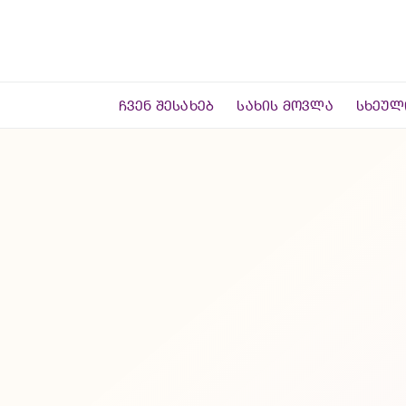
Skip
to
content
ᲩᲕᲔᲜ ᲨᲔᲡᲐᲮᲔᲑ
ᲡᲐᲮᲘᲡ ᲛᲝᲕᲚᲐ
ᲡᲮᲔᲣᲚ