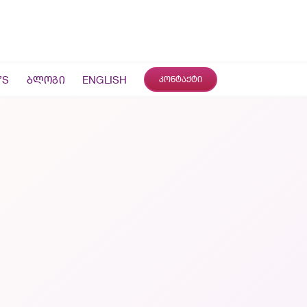
’S
ᲑᲚᲝᲒᲘ
ENGLISH
ᲙᲝᲜᲢᲐᲥᲢᲘ