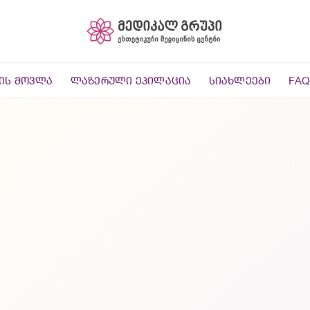
ᲘᲡ ᲛᲝᲕᲚᲐ
ᲚᲐᲖᲔᲠᲣᲚᲘ ᲔᲞᲘᲚᲐᲪᲘᲐ
ᲡᲘᲐᲮᲚᲔᲔᲑᲘ
FAQ